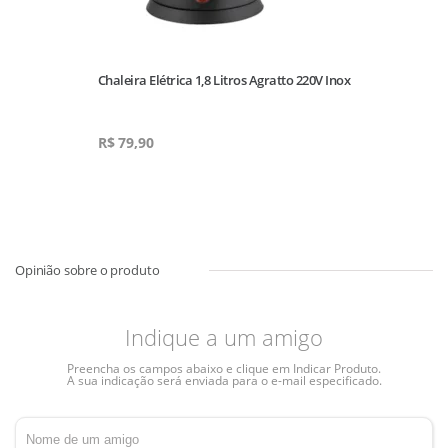
Chaleira Elétrica 1,8 Litros Agratto 220V Inox
Ch
Pr
R$
79,90
R
Indique a um amigo
Preencha os campos abaixo e clique em Indicar Produto.
A sua indicação será enviada para o e-mail especificado.