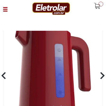
buscar
Home
Eletroportáteis
Chaleira
Chaleira Elétrica Cadence Thermo One
220 Vermelho
Cód 89794
SKU 106217|17|1