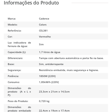
Marca:
Cadence
Modelo:
Colors
Referência:
CEL381
Cor:
Vermelho
Luz indicadora de
Sim
fervura da água:
Capacidade (L):
1,7 litros de água
Diferenciais:
Tampa com abertura automática e porta fio na base.
Base:
Sim, antiderrapante
Segurança:
Resistência embutida, mais segurança e higiene.
Potência:
1850W (220V)
Consumo:
1,85kW/h (220V)
Dimensões do
produto (A x L x
23,3cm x 21cm x 14,5cm
P):
Peso do Produto:
0,720 kg
Dimensões do
produto embalado
22,4cm x 19cm x 17,4cm