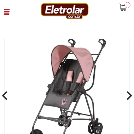
buscar
Home
Linha Bebê
Carros De Passeio
Carrinho De Bebê Passeio Capri
Galzerano Grafite Rosa
Cód 91995
SKU 107630|1167|1