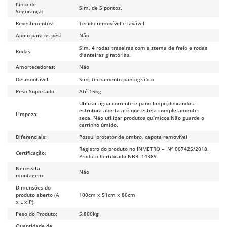
Cinto de
Sim, de 5 pontos.
Segurança:
Revestimentos:
Tecido removível e lavável
Apoio para os pés:
Não
Sim, 4 rodas traseiras com sistema de freio e rodas
Rodas:
dianteiras giratórias.
Amortecedores:
Não
Desmontável:
Sim, fechamento pantográfico
Peso Suportado:
Até 15kg
Utilizar água corrente e pano limpo,deixando a
estrutura aberta até que esteja completamente
Limpeza:
seca. Não utilizar produtos químicos.Não guarde o
carrinho úmido.
Diferenciais:
Possui protetor de ombro, capota removível
Registro do produto no INMETRO – Nº 007425/2018.
Certificação:
Produto Certificado NBR: 14389
Necessita
Não
montagem:
Dimensões do
produto aberto (A
100cm x 51cm x 80cm
x L x P):
Peso do Produto:
5,800kg
Quantidade de