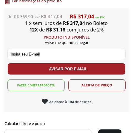
Ler informações do produto
R$ 317,04
R$ 317,04
R$ 369,90
no
PIX
1
x sem juros de
R$ 317,04
no Boleto
12X
de
R$ 31,18
com juros de 2%
PRODUTO INDISPONÍVEL
Avise-me quando chegar
Adicionar à lista de desejos