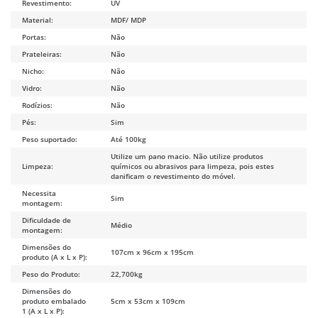
Revestimento:
UV
Material:
MDF/ MDP
Portas:
Não
Prateleiras:
Não
Nicho:
Não
Vidro:
Não
Rodízios:
Não
Pés:
Sim
Peso suportado:
Até 100kg
Utilize um pano macio. Não utilize produtos
Limpeza:
químicos ou abrasivos para limpeza, pois estes
danificam o revestimento do móvel.
Necessita
Sim
montagem:
Dificuldade de
Médio
montagem:
Dimensões do
107cm x 96cm x 195cm
produto (A x L x P):
Peso do Produto:
22,700kg
Dimensões do
produto embalado
5cm x 53cm x 109cm
1 (A x L x P):