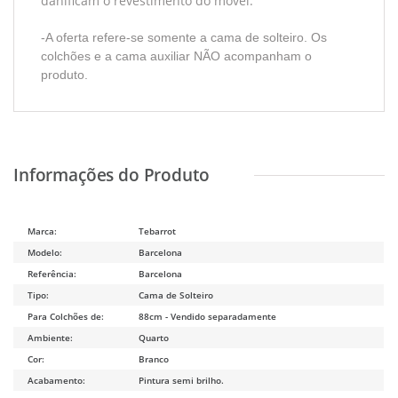
danificam o revestimento do móvel.
-A oferta refere-se somente a cama de solteiro. Os
colchões e a cama auxiliar NÃO acompanham o
produto.
Marca:
Tebarrot
Modelo:
Barcelona
Referência:
Barcelona
Tipo:
Cama de Solteiro
Para Colchões de:
88cm - Vendido separadamente
Ambiente:
Quarto
Cor:
Branco
Acabamento:
Pintura semi brilho.