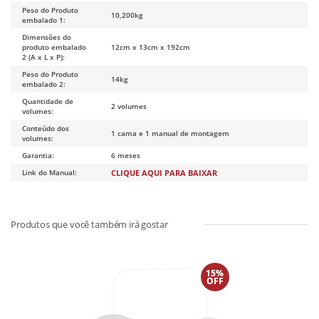
Peso do Produto
10,200kg
embalado 1:
Dimensões do
produto embalado
12cm x 13cm x 192cm
2 (A x L x P):
Peso do Produto
14kg
embalado 2:
Quantidade de
2 volumes
volumes:
Conteúdo dos
1 cama e 1 manual de montagem
volumes:
Garantia:
6 meses
Link do Manual:
CLIQUE AQUI PARA BAIXAR
15%
OFF