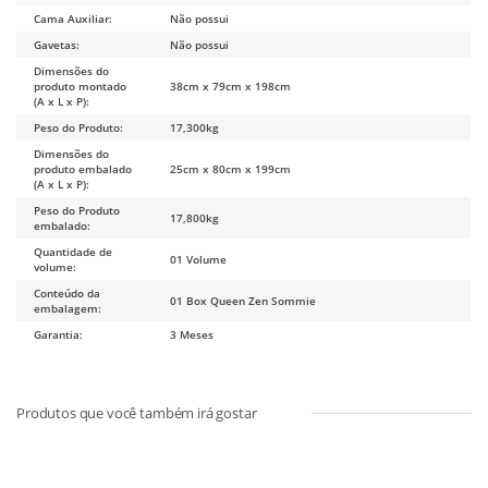
Cama Auxiliar:
Não possui
Gavetas:
Não possui
Dimensões do
produto montado
38cm x 79cm x 198cm
(A x L x P):
Peso do Produto:
17,300kg
Dimensões do
produto embalado
25cm x 80cm x 199cm
(A x L x P):
Peso do Produto
17,800kg
embalado:
Quantidade de
01 Volume
volume:
Conteúdo da
01 Box Queen Zen Sommie
embalagem:
Garantia:
3 Meses