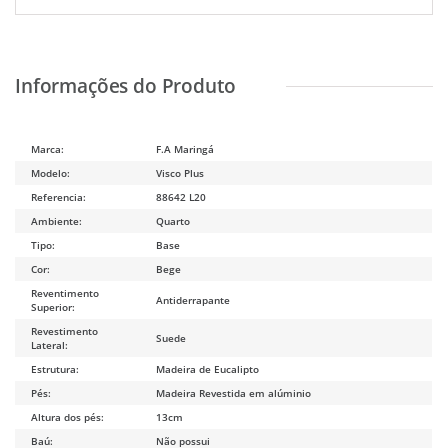
Marca:
F.A Maringá
Modelo:
Visco Plus
Referencia:
88642 L20
Ambiente:
Quarto
Tipo:
Base
Cor:
Bege
Reventimento
Antiderrapante
Superior:
Revestimento
Suede
Lateral:
Estrutura:
Madeira de Eucalipto
Pés:
Madeira Revestida em alúminio
Altura dos pés:
13cm
Baú:
Não possui