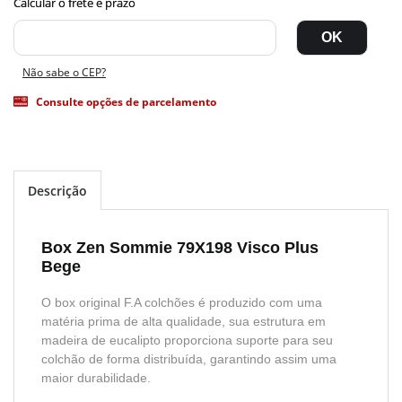
Não sabe o CEP?
Consulte opções de parcelamento
Descrição
Box Zen Sommie 79X198 Visco Plus
Bege
O box original F.A colchões é produzido com uma
matéria prima de alta qualidade, sua estrutura em
madeira de eucalipto proporciona suporte para seu
colchão de forma distribuída, garantindo assim uma
maior durabilidade.