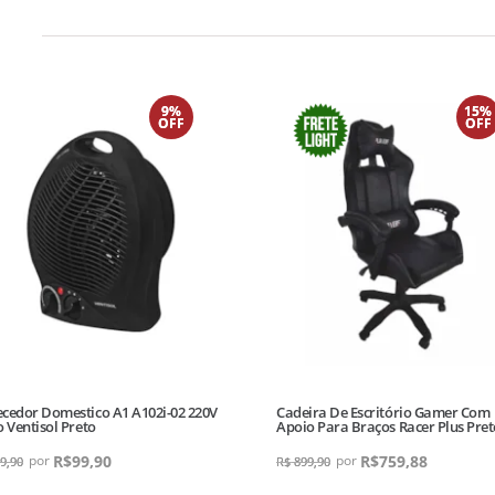
9%
15%
OFF
OFF
cedor Domestico A1 A102i-02 220V
Cadeira De Escritório Gamer Com
o Ventisol Preto
Apoio Para Braços Racer Plus Pret
R$
99,90
R$
759,88
9,90
R$
899,90