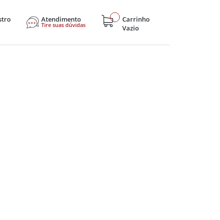
stro
Atendimento
Carrinho
Tire suas dúvidas
Vazio
sticos
Eletroportáteis
Eletrônicos
Hobby e Lazer