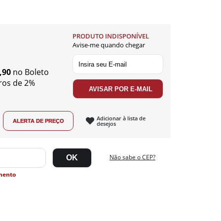
PRODUTO INDISPONÍVEL
Avise-me quando chegar
,90
no Boleto
ros de 2%
Adicionar à lista de
desejos
Não sabe o CEP?
mento