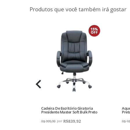
15%
OFF
 Awd01 Eleclux
Cadeira De Escritório Giratoria
Aque
Presidente Master Soft Bulk Preto
Pret
R$
839,92
R$
999,90
R$
10