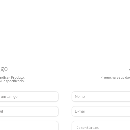
igo
ndicar Produto.
Preencha seus dado
il especificado.