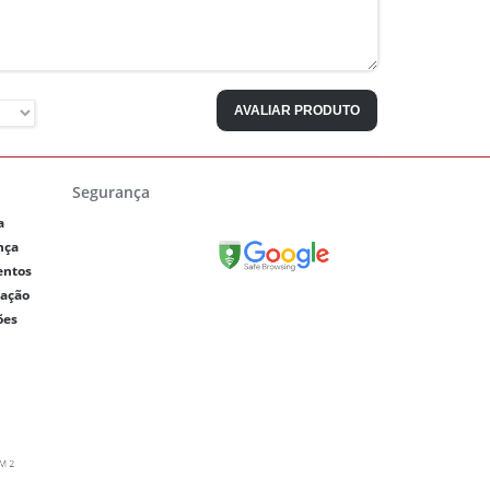
AVALIAR PRODUTO
Segurança
a
nça
entos
lação
ões