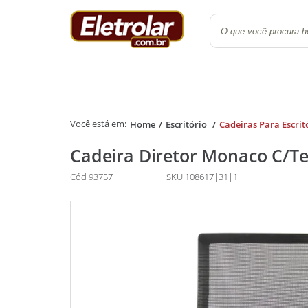
Quarto
Cozinha e Lavanderi
Home
Escritório
Cadeiras Para Escrit
Cadeira Diretor Monaco C/Tel
Cód 93757
SKU 108617|31|1