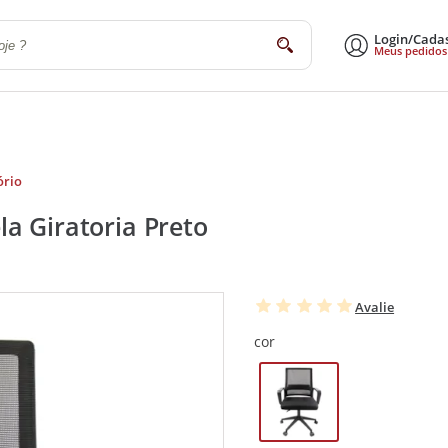
Login/Cada
buscar
Meus pedidos
a
Sala de Estar e Jantar
Escritório
Utilidades Domésticas
Eletrodomé
ório
a Giratoria Preto
Avalie
cor