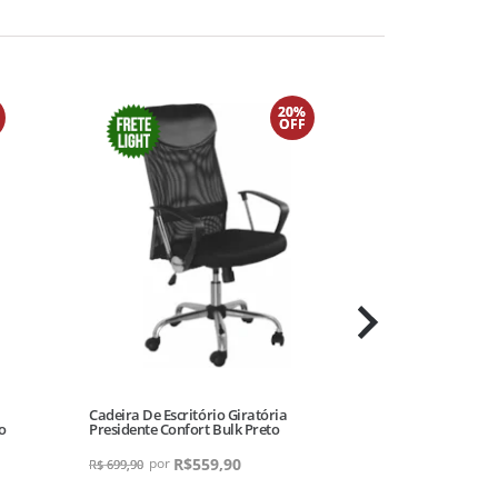
20%
OFF
Cadeira De Escritório Giratória
Cadeira Eiffel
o
Presidente Confort Bulk Preto
R$
559,90
R$
279,90
R$
699,90