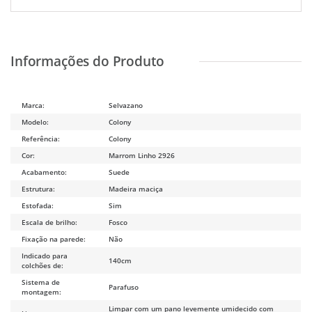
Marca:
Selvazano
Modelo:
Colony
Referência:
Colony
Cor:
Marrom Linho 2926
Acabamento:
Suede
Estrutura:
Madeira maciça
Estofada:
Sim
Escala de brilho:
Fosco
Fixação na parede:
Não
Indicado para
140cm
colchões de:
Sistema de
Parafuso
montagem:
Limpar com um pano levemente umidecido com