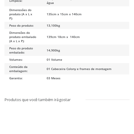
Limpeza:
água
Dimenssões do
produto (A x L x
135cm x 15cm x 140cm
P):
Peso do produto:
13,100kg
Dimensões do
produto embalado
139cm 18cm x
140cm
(A x L x P):
Peso do produto
14,900kg
embalado:
Volumes:
01 Volume
Conteúdo da
01 Cabeceira Colony e frames de montagem
embalagem:
Garantia:
03 Meses