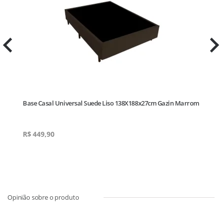
Base Casal Universal Suede Liso 138X188x27cm Gazin Marrom
Ca
Am
R$
449,90
R$