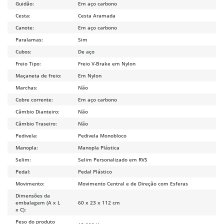
Guidão:
Em aço carbono
Cesta:
Cesta Aramada
Canote:
Em aço carbono
Paralamas:
Sim
Cubos:
De aço
Freio Tipo:
Freio V-Brake em Nylon
Maçaneta de freio:
Em Nylon
Marchas:
Não
Cobre corrente:
Em aço carbono
Câmbio Dianteiro:
Não
Câmbio Traseiro:
Não
Pedivela:
Pedivela Monobloco
Manopla:
Manopla Plástica
Selim:
Selim Personalizado em RVS
Pedal:
Pedal Plástico
Movimento:
Movimento Central e de Direção com Esferas
Dimensões da
embalagem (A x L
60 x 23 x 112 cm
x C):
Peso do produto