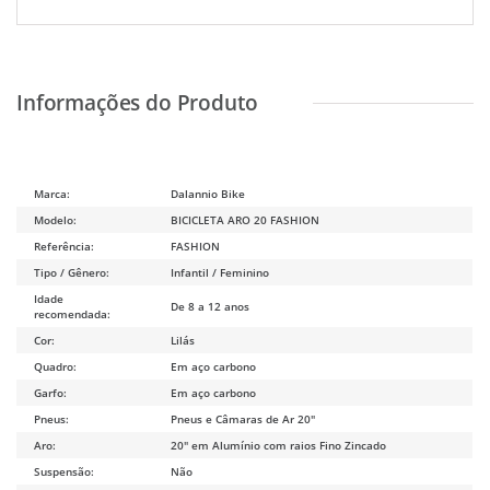
Marca:
Dalannio Bike
Modelo:
BICICLETA ARO 20 FASHION
Referência:
FASHION
Tipo / Gênero:
Infantil / Feminino
Idade
De 8 a 12 anos
recomendada:
Cor:
Lilás
Quadro:
Em aço carbono
Garfo:
Em aço carbono
Pneus:
Pneus e Câmaras de Ar 20"
Aro:
20" em Alumínio com raios Fino Zincado
Suspensão:
Não