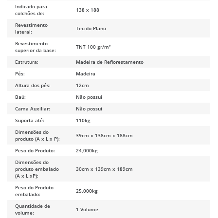
Indicado para
138 x 188
colchões de:
Revestimento
Tecido Plano
lateral:
Revestimento
TNT 100 gr/m²
superior da base:
Estrutura:
Madeira de Reflorestamento
Pés:
Madeira
Altura dos pés:
12cm
Baú:
Não possui
Cama Auxiliar:
Não possui
Suporta até:
110kg
Dimensões do
39cm x 138cm x 188cm
produto (A x L x P):
Peso do Produto:
24,000kg
Dimensões do
produto embalado
30cm x 139cm x 189cm
(A x L xP):
Peso do Produto
25,000kg
embalado:
Quantidade de
1 Volume
volume: