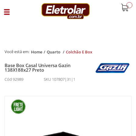
buscar
Home
Quarto
Colchão E Box
Base Box Casal Universa Gazin
138X188x27 Preto
Cód 92989
SKU 107807|31|1